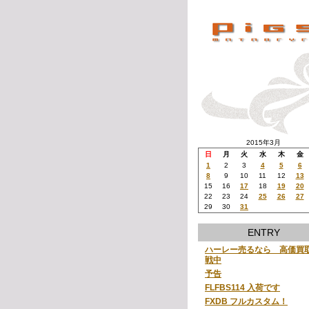
2015年3月
日
月
火
水
木
金
1
2
3
4
5
6
8
9
10
11
12
13
15
16
17
18
19
20
22
23
24
25
26
27
29
30
31
ENTRY
ハーレー売るなら 高価買
戦中
予告
FLFBS114 入荷です
FXDB フルカスタム！