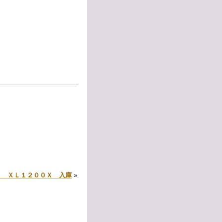
ト ＸＬ１２００Ｘ 入庫
»