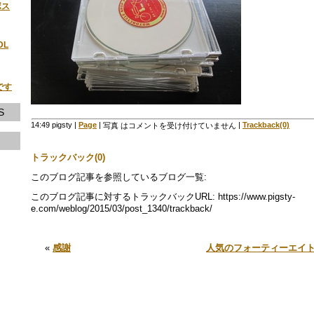
ボス
DL
です
S
14:49 pigsty
|
Page
|
|
Trackback(0)
写真 は
コメントを受け付けていません
トラックバック(0)
このブログ記事を参照しているブログ一覧:
このブログ記事に対するトラックバックURL: https://www.pigsty-
e.com/weblog/2015/03/post_1340/trackback/
«
感謝
人気のフォーティーエイ