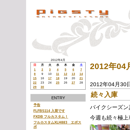
2012年4月
2012年
日
月
火
水
木
金
土
1
2
3
4
5
6
7
8
9
10
11
12
13
14
15
16
17
18
19
20
21
22
23
24
25
26
27
28
2012年04月30
29
30
続々入庫
ENTRY
予告
バイクシーズン
FLFBS114 入荷です
今週も続々極上
FXDB フルカスタム！
フルカスタムXLH883 エボス
ポ