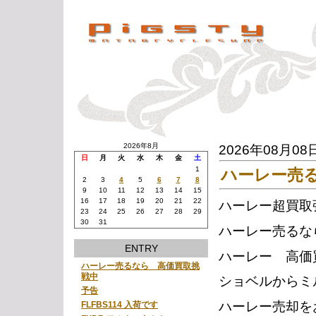
2026年8月
2026年08月08
日
月
火
水
木
金
土
1
ハーレー売
2
3
4
5
6
7
8
9
10
11
12
13
14
15
16
17
18
19
20
21
22
ハーレー超買取
23
24
25
26
27
28
29
30
31
ハーレー売るな
ENTRY
ハーレー 高価
ハーレー売るなら 高価買取挑
戦中
ショベルからミ
予告
ハーレー売却を
FLFBS114 入荷です