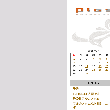
2015年3月
日
月
火
水
木
金
1
2
3
4
5
6
8
9
10
11
12
13
15
16
17
18
19
20
22
23
24
25
26
27
29
30
31
ENTRY
予告
FLFBS114 入荷です
FXDB フルカスタム！
フルカスタムXLH883 エ
ポ