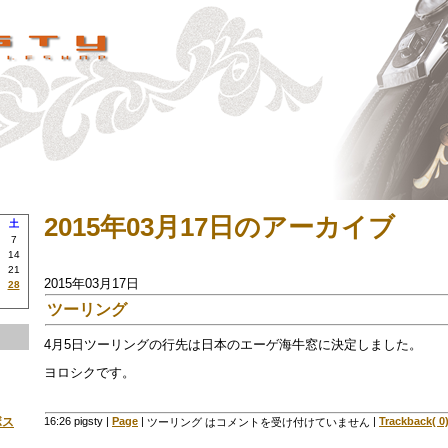
2015年03月17日のアーカイブ
土
7
14
21
2015年03月17日
28
ツーリング
4月5日ツーリングの行先は日本のエーゲ海牛窓に決定しました。
ヨロシクです。
16:26 pigsty
|
Page
|
|
Trackback( 0
ボス
ツーリング は
コメントを受け付けていません