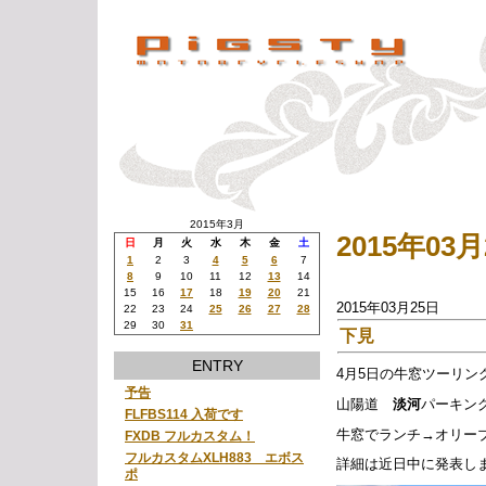
2015年3月
2015年0
日
月
火
水
木
金
土
1
2
3
4
5
6
7
8
9
10
11
12
13
14
15
16
17
18
19
20
21
2015年03月25日
22
23
24
25
26
27
28
29
30
31
下見
ENTRY
4月5日の牛窓ツーリン
予告
山陽道
淡河
パーキン
FLFBS114 入荷です
牛窓でランチ→オリー
FXDB フルカスタム！
フルカスタムXLH883 エボス
詳細は近日中に発表し
ポ