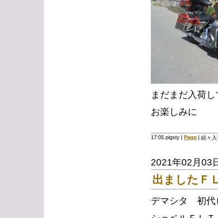
まだまだ入荷し
お楽しみに
17:05 pigsty
|
Page
|
続々入
2021年02月03
出ましたＦ
デマシタ 初代