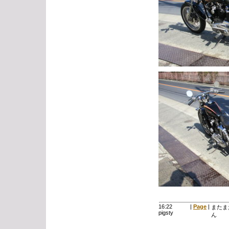
16:22
|
Page
|
またま
pigsty
ん