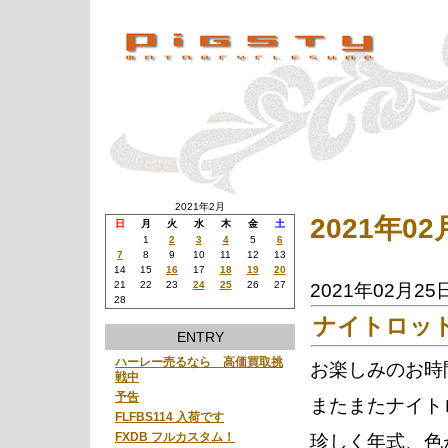
2021年2月
2021年
日
月
火
水
木
金
土
1
2
3
4
5
6
7
8
9
10
11
12
13
14
15
16
17
18
19
20
21
22
23
24
25
26
27
2021年02月25
28
ナイトロッ
ENTRY
ハーレー売るなら 高価買取挑
お楽しみのお時
戦中
予告
またまたナイト
FLFBS114 入荷です
FXDB フルカスタム！
珍しく年式、色