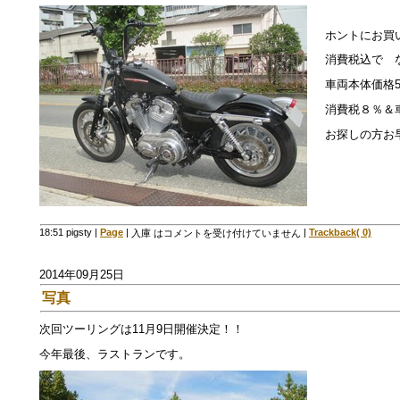
ホントにお買
消費税込で 
車両本体価格5
消費税８％＆
お探しの方お
18:51 pigsty
|
Page
|
|
Trackback( 0)
入庫 は
コメントを受け付けていません
2014年09月25日
写真
次回ツーリングは11月9日開催決定！！
今年最後、ラストランです。