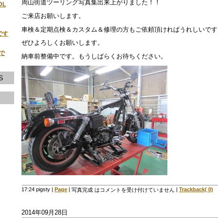
周山街道ツーリング写真集出来上がりました！！
DL
ご来店お願いします。
車検＆定期点検＆カスタム＆修理の方もご依頼頂ければうれしいです
です
ぜひよろしくお願いします。
荷で
納車前整備中です。もうしばらくお待ちください。
S
17:24 pigsty
|
Page
|
|
Trackback( 0)
写真完成 は
コメントを受け付けていません
2014年09月28日