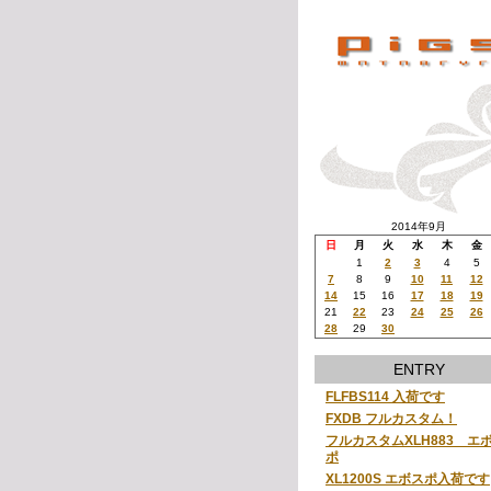
2014年9月
日
月
火
水
木
金
1
2
3
4
5
7
8
9
10
11
12
14
15
16
17
18
19
21
22
23
24
25
26
28
29
30
ENTRY
FLFBS114 入荷です
FXDB フルカスタム！
フルカスタムXLH883 エ
ポ
XL1200S エボスポ入荷です