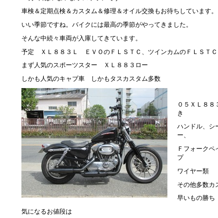
車検＆定期点検＆カスタム＆修理＆オイル交換もお待ちしています。
いい季節ですね。バイクには最高の季節がやってきました。
そんな中続々車両が入庫してきています。
予定 ＸＬ８８３Ｌ ＥＶＯのＦＬＳＴＣ、ツインカムのＦＬＳＴＣ
まず人気のスポーツスター ＸＬ８８３ロー
しかも人気のキャブ車 しかもタスカスタム多数
０５ＸＬ８８３
き
ハンドル、シ
ー、
Ｆフォークペ
プ
ワイヤー類
その他多数カ
早いもの勝ち
気になるお値段は