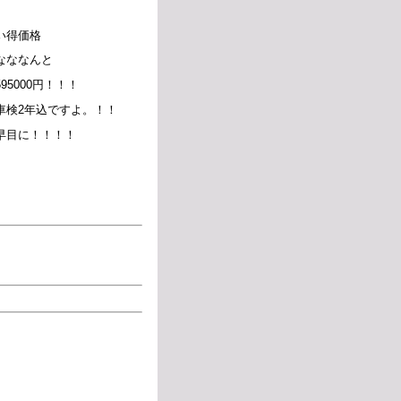
い得価格
なななんと
95000円！！！
車検2年込ですよ。！！
早目に！！！！