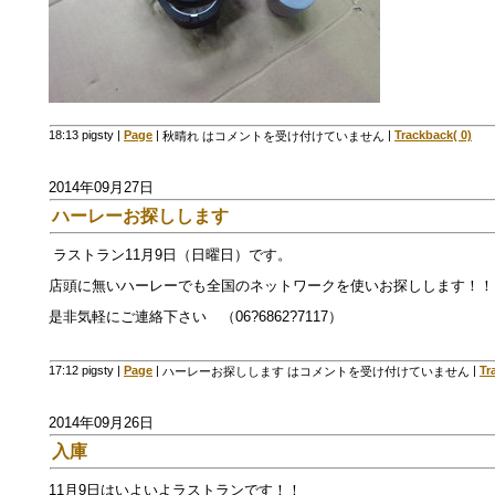
18:13 pigsty
|
Page
|
|
Trackback( 0)
秋晴れ は
コメントを受け付けていません
2014年09月27日
ハーレーお探しします
ラストラン11月9日（日曜日）です。
店頭に無いハーレーでも全国のネットワークを使いお探しします！！
是非気軽にご連絡下さい （06?6862?7117）
17:12 pigsty
|
Page
|
|
Tr
ハーレーお探しします は
コメントを受け付けていません
2014年09月26日
入庫
11月9日はいよいよラストランです！！