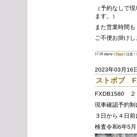
（予約なしで現
ます。）
また営業時間も
ご不便お掛けし
17:28 pigsty
|
Page
|
注意！
2023年03月16
ストボブ FX
FXDB1580
現車確認予約制
３日から４日前
検査令和6年5