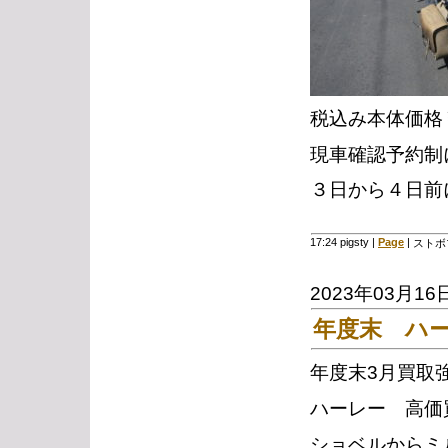
税込み本体価格￥1
現車確認予約制
３日から４日前
17:24 pigsty
|
Page
|
ストボブ
2023年03月16
年度末 ハ
年度末3月買取
ハーレー 高価
ショベルからミ