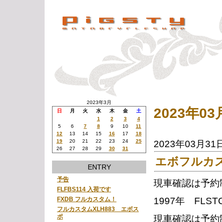
2023年3月
2023年
日
月
火
水
木
金
土
1
2
3
4
5
6
7
8
9
10
11
12
13
14
15
16
17
18
19
20
21
22
23
24
25
2023年03月31
26
27
28
29
30
31
エボフルカ
ENTRY
予告
現車確認は予約
FLFBS114 入荷です
1997年 FL
FXDB フルカスタム！
フルカスタムXLH883 エボス
ポ
現車確認は予約