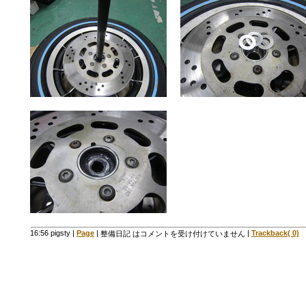
16:56 pigsty
|
Page
|
|
Trackback( 0)
整備日記 は
コメントを受け付けていません