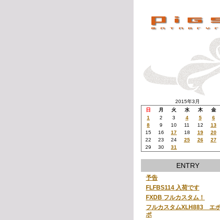
2015年3月
日
月
火
水
木
金
1
2
3
4
5
6
8
9
10
11
12
13
15
16
17
18
19
20
22
23
24
25
26
27
29
30
31
ENTRY
予告
FLFBS114 入荷です
FXDB フルカスタム！
フルカスタムXLH883 エ
ポ