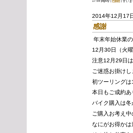
17:59 pigsty
|
Page
|
すいま
2014年12月17
感謝
年末年始休業の
12月30日（火
注意12月29
ご迷惑お掛けし
初ツーリングは
本日もご成約あ
バイク購入は冬
ご購入お考え中
なにがお得かは