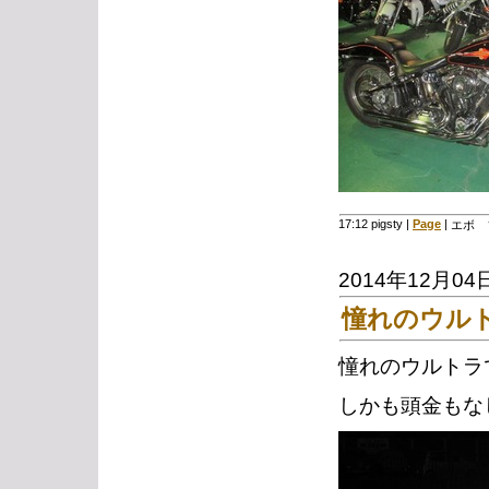
17:12 pigsty
|
Page
|
エボ 
2014年12月04
憧れのウル
憧れのウルトラ
しかも頭金もな