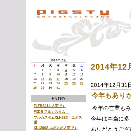
2014年12月
2014年
日
月
火
水
木
金
土
1
2
3
4
5
6
7
8
9
10
11
12
13
14
15
16
17
18
19
20
21
22
23
24
25
26
27
2014年12月31
28
29
30
31
今年もあり
ENTRY
FLFBS114 入荷です
今年の営業もみ
FXDB フルカスタム！
今年は本当に多
フルカスタムXLH883 エボス
ポ
XL1200S エボスポ入荷です
ありがとうござ