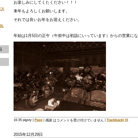
お楽しみにしてくたください！！！
ボス
来年もよろしくお願いします。
それでは良いお年をお迎えください。
DL
年始は1月5日の正午（午前中は初詣にいっています）からの営業に
S
16:35 pigsty
|
Page
|
|
Trackback( 0)
感謝 は
コメントを受け付けていません
2015年12月29日