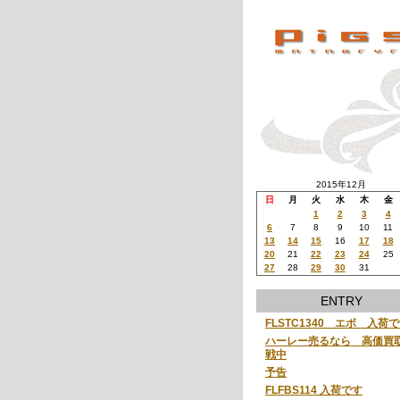
2015年12月
日
月
火
水
木
金
1
2
3
4
6
7
8
9
10
11
13
14
15
16
17
18
20
21
22
23
24
25
27
28
29
30
31
ENTRY
FLSTC1340 エボ 入荷
ハーレー売るなら 高価買
戦中
予告
FLFBS114 入荷です