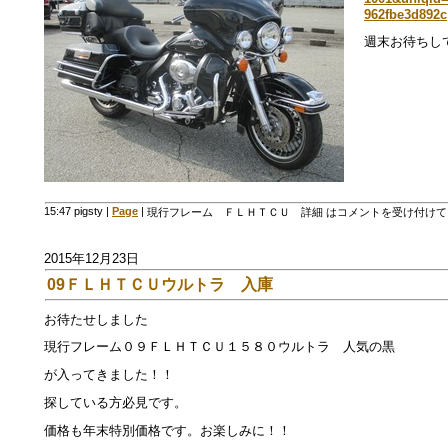
962fbe3d892c
週末お待ちし
15:47 pigsty
|
Page
|
現行フレーム ＦＬＨＴＣＵ 詳細 は
コメントを受け付けて
2015年12月23日
09ＦＬＨＴＣＵウルトラ 入庫
お待たせしました
現行フレーム０９ＦＬＨＴＣＵ１５８０ウルトラ 人気の黒
が入ってきました！！
探している方必見です。
価格も年末特別価格です。お楽しみに！！