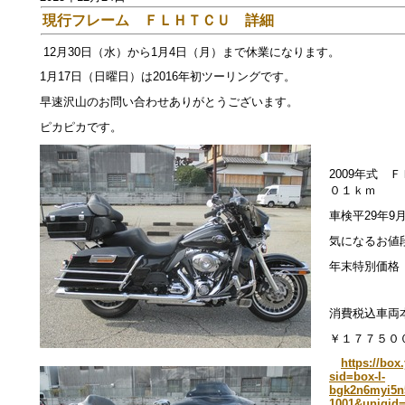
現行フレーム ＦＬＨＴＣＵ 詳細
12月30日（水）から1月4日（月）まで休業になります。
1月17日（日曜日）は2016年初ツーリングです。
早速沢山のお問い合わせありがとうございます。
ピカピカです。
2009年式 
０１ｋｍ
車検平29年9
気になるお値
年末特別価格
消費税込車両
￥１７７５０
https://box
sid=box-l-
bgk2n6myi5n
1001&uniqid=