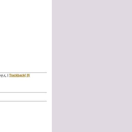
|
Trackback( 0)
せん