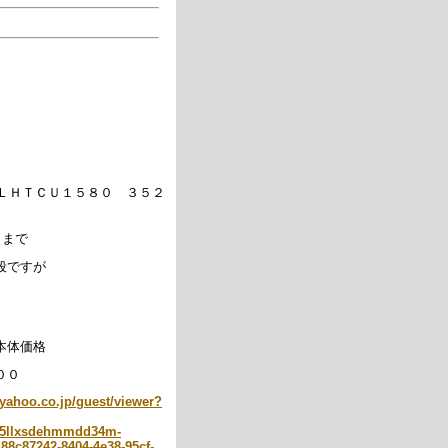
ＦＬＨＴＣＵ１５８０ ３５２
月まで
段ですが
本体価格
００
.yahoo.co.jp/guest/viewer?
5llxsdehmmdd34m-
88c87242-8404-4e38-95cf-