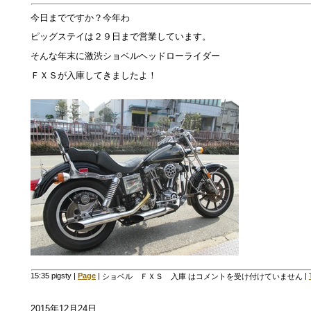
今日までですか？今年わ
ピッグステイは２９日まで営業しています。
そんな年末に激渋ショベルヘッドローライダー
ＦＸＳが入庫してきましたよ！
15:35 pigsty
|
Page
|
|
ショベル ＦＸＳ 入庫 は
コメントを受け付けていません
2015年12月24日