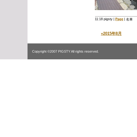
11:18 pigsty
|
Page
|
名車 
«2015年8月
Copyright ©2007 PIGSTY All rights reserved.