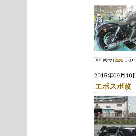
18:19 pigsty
|
Page
|
いよい
2015年09月10
エボスポ改