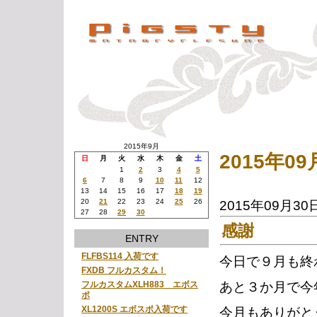
2015年9月
2015年
日
月
火
水
木
金
土
1
2
3
4
5
6
7
8
9
10
11
12
13
14
15
16
17
18
19
20
21
22
23
24
25
26
2015年09月30
27
28
29
30
感謝
ENTRY
FLFBS114 入荷です
今日で９月も終
FXDB フルカスタム！
あと３か月で今
フルカスタムXLH883 エボス
ポ
XL1200S エボスポ入荷です
今月もありがと