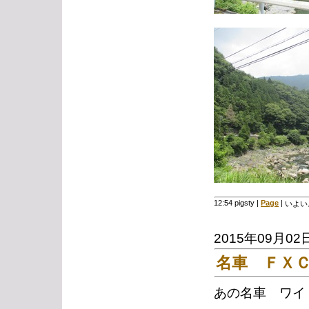
12:54 pigsty
|
Page
|
いよい
2015年09月02
名車 ＦＸ
あの名車 ワイ