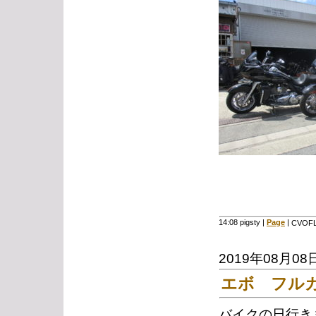
14:08 pigsty
|
Page
|
CVOF
2019年08月08
エボ フル
バイクの日行き