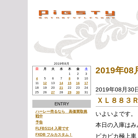
2019年8月
2019年
日
月
火
水
木
金
土
1
2
3
4
5
6
7
8
9
10
11
12
13
14
15
16
17
18
19
20
21
22
23
24
2019年08月30
25
26
27
28
29
30
31
ＸＬ８８３
ENTRY
ハーレー売るなら 高価買取挑
いよいよです。
戦中
予告
本日の入庫はみ
FLFBS114 入荷です
FXDB フルカスタム！
ピカピカ極上車