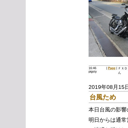
16:46
|
Page
|
ＦＸＤ
pigsty
ん
2019年08月15
台風ため
本日台風の影響
明日からは通常