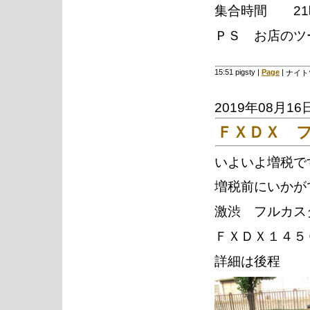
集合時間 21
ＰＳ お店のツ
15:51 pigsty
|
Page
|
ナイト
2019年08月16
ＦＸＤＸ 
いよいよ増税で
増税前にいかが
激渋 フルカス
ＦＸＤＸ１４５
詳細は後程