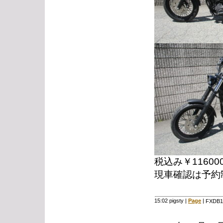
税込み￥11600
現車確認は予約
15:02 pigsty
|
Page
|
FXDB