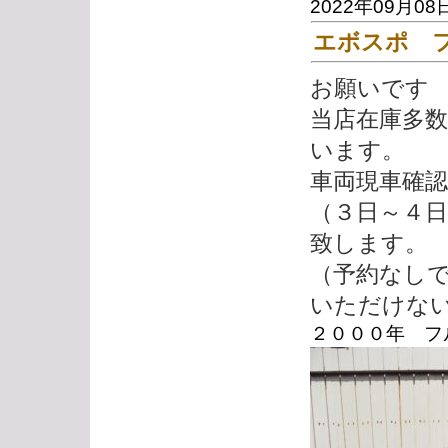
2022年09月08
エボスポ 
お願いです
当店在庫多
います。
車両現車確
（３日～４
致します。
（予約なし
いただけな
２０００年 フル