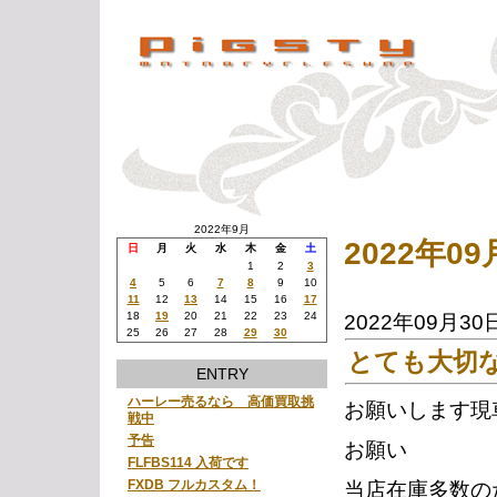
2022年9月
2022年
日
月
火
水
木
金
土
1
2
3
4
5
6
7
8
9
10
11
12
13
14
15
16
17
18
19
20
21
22
23
24
2022年09月30
25
26
27
28
29
30
とても大切
ENTRY
ハーレー売るなら 高価買取挑
お願いします現
戦中
予告
お願い
FLFBS114 入荷です
FXDB フルカスタム！
当店在庫多数の