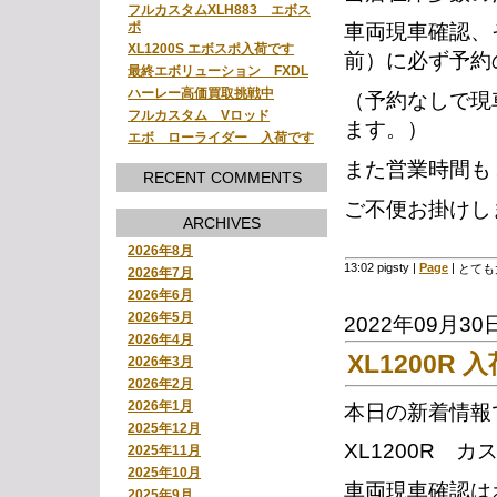
フルカスタムXLH883 エボス
ポ
車両現車確認、
XL1200S エボスポ入荷です
前）に必ず予約
最終エボリューション FXDL
ハーレー高価買取挑戦中
（予約なしで現
フルカスタム Vロッド
ます。）
エボ ローライダー 入荷です
また営業時間も
RECENT COMMENTS
ご不便お掛けし
ARCHIVES
2026年8月
13:02 pigsty
|
Page
|
とても
2026年7月
2026年6月
2026年5月
2022年09月30
2026年4月
XL1200R 
2026年3月
2026年2月
2026年1月
本日の新着情報
2025年12月
XL1200R 
2025年11月
2025年10月
車両現車確認は
2025年9月