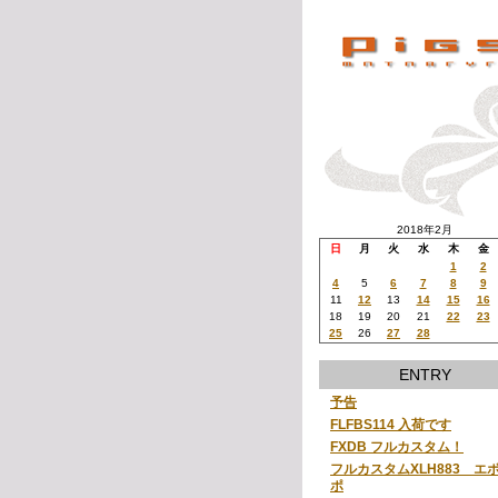
2018年2月
日
月
火
水
木
金
1
2
4
5
6
7
8
9
11
12
13
14
15
16
18
19
20
21
22
23
25
26
27
28
ENTRY
予告
FLFBS114 入荷です
FXDB フルカスタム！
フルカスタムXLH883 エ
ポ