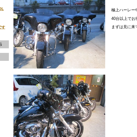
DL
極上ハーレー
40台以上で
まずは見に来
です
S