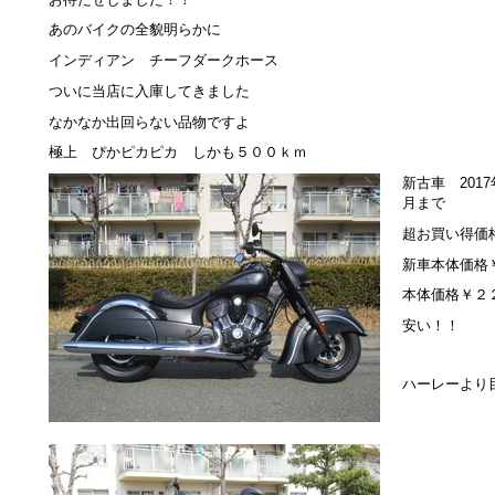
あのバイクの全貌明らかに
インディアン チーフダークホース
ついに当店に入庫してきました
なかなか出回らない品物ですよ
極上 ぴかピカピカ しかも５００ｋｍ
新古車 201
月まで
超お買い得価
新車本体価格
本体価格￥２
安い！！
ハーレーより