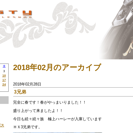
2018年02月のアーカイブ
土
3
10
17
2018年02月28日
24
3兄弟
完全に春です！春がやっまいりました！！
盛り上がって来ましたよ！！
今日も続々続々族 極上ハーレーが入庫しています
ボス
ＨＸ3兄弟です。