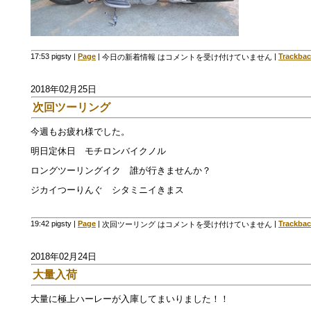
17:53 pigsty
|
Page
|
|
Trackbac
今日の新着情報 は
コメントを受け付けていません
2018年02月25日
次回ツーリング
今週もお疲れ様でした。
明日定休日 モチロンバイクノル
ロングツーリングイク 誰が行きませんか？
ジカイつーりんぐ シタミニイきまス
19:42 pigsty
|
Page
|
|
Trackbac
次回ツーリング は
コメントを受け付けていません
2018年02月24日
大量入荷
大量に極上ハーレーが入庫してまいりました！！