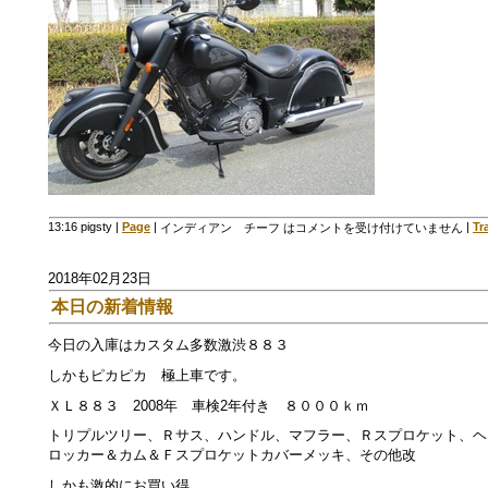
13:16 pigsty
|
Page
|
|
Tr
インディアン チーフ は
コメントを受け付けていません
2018年02月23日
本日の新着情報
今日の入庫はカスタム多数激渋８８３
しかもピカピカ 極上車です。
ＸＬ８８３ 2008年 車検2年付き ８０００ｋｍ
トリプルツリー、Ｒサス、ハンドル、マフラー、Ｒスプロケット、ヘ
ロッカー＆カム＆Ｆスプロケットカバーメッキ、その他改
しかも激的にお買い得