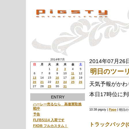
2014年7月
2014年07月26
日
月
火
水
木
金
土
1
2
3
4
5
明日のツー
6
7
8
9
10
11
12
13
14
15
16
17
18
19
20
21
22
23
24
25
26
天気予報がかわ
27
28
29
30
31
本日17時位に
ENTRY
ハーレー売るなら 高価買取挑
戦中
10:38 pigsty
|
Page
|
明日の
予告
FLFBS114 入荷です
トラックバック(0
FXDB フルカスタム！