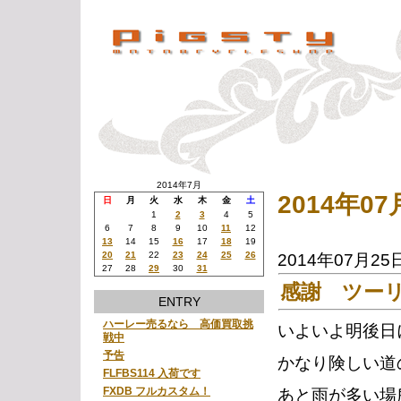
2014年7月
2014年0
日
月
火
水
木
金
土
1
2
3
4
5
6
7
8
9
10
11
12
13
14
15
16
17
18
19
20
21
22
23
24
25
26
2014年07月25
27
28
29
30
31
感謝 ツー
ENTRY
ハーレー売るなら 高価買取挑
いよいよ明後日
戦中
予告
かなり険しい
FLFBS114 入荷です
FXDB フルカスタム！
あと雨が多い場