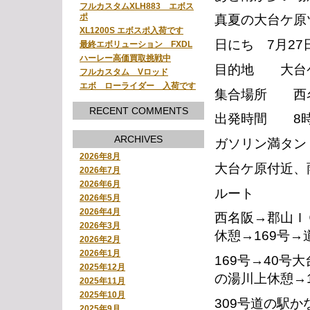
フルカスタムXLH883 エボス
ポ
真夏の大台ケ原
XL1200S エボスポ入荷です
日にち 7月2
最終エボリューション FXDL
ハーレー高価買取挑戦中
目的地 大台
フルカスタム Vロッド
エボ ローライダー 入荷です
集合場所 西
RECENT COMMENTS
出発時間 8時
ARCHIVES
ガソリン満タン
2026年8月
大台ケ原付近、
2026年7月
2026年6月
ルート
2026年5月
2026年4月
西名阪→郡山Ｉ
2026年3月
休憩→169号
2026年2月
2026年1月
169号→40号
2025年12月
の湯川上休憩→1
2025年11月
2025年10月
309号道の駅
2025年9月