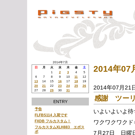
2014年7月
2014年0
日
月
火
水
木
金
土
1
2
3
4
5
6
7
8
9
10
11
12
13
14
15
16
17
18
19
20
21
22
23
24
25
26
2014年07月21
27
28
29
30
31
感謝 ツー
ENTRY
予告
いよいよいよ待
FLFBS114 入荷です
ワクワクワクド
FXDB フルカスタム！
フルカスタムXLH883 エボス
ポ
7月27日 日