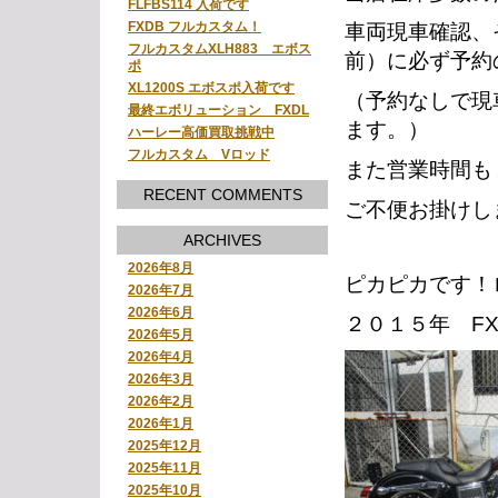
FLFBS114 入荷です
FXDB フルカスタム！
車両現車確認、
フルカスタムXLH883 エボス
前）に必ず予約
ポ
XL1200S エボスポ入荷です
（予約なしで現
最終エボリューション FXDL
ます。）
ハーレー高価買取挑戦中
フルカスタム Vロッド
また営業時間も
RECENT COMMENTS
ご不便お掛けし
ARCHIVES
2026年8月
ピカピカです！
2026年7月
2026年6月
２０１５年 FX
2026年5月
2026年4月
2026年3月
2026年2月
2026年1月
2025年12月
2025年11月
2025年10月