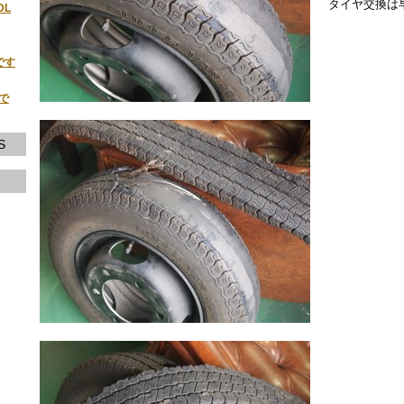
タイヤ交換は
DL
です
荷で
S