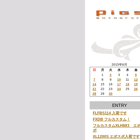
2015年6月
日
月
火
水
木
金
1
2
3
4
5
7
8
9
10
11
12
14
15
16
17
18
19
21
22
23
24
25
26
28
29
30
ENTRY
FLFBS114 入荷です
FXDB フルカスタム！
フルカスタムXLH883 エ
ポ
XL1200S エボスポ入荷です