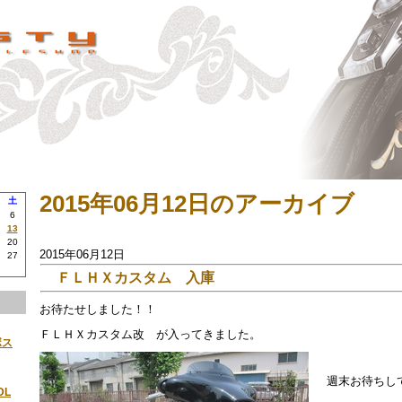
2015年06月12日のアーカイブ
土
6
13
20
2015年06月12日
27
ＦＬＨＸカスタム 入庫
お待たせしました！！
ＦＬＨＸカスタム改 が入ってきました。
ボス
週末お待ちし
DL