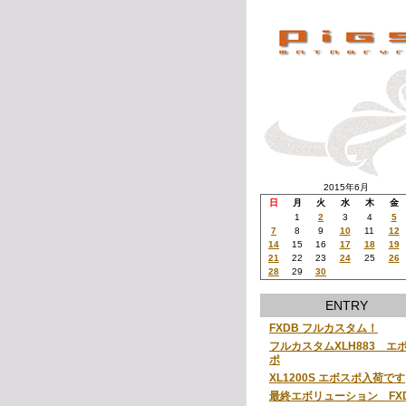
2015年6月
日
月
火
水
木
金
1
2
3
4
5
7
8
9
10
11
12
14
15
16
17
18
19
21
22
23
24
25
26
28
29
30
ENTRY
FXDB フルカスタム！
フルカスタムXLH883 エ
ポ
XL1200S エボスポ入荷です
最終エボリューション FX