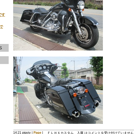
です
荷で
S
14:21 pigsty
|
Page
|
ＦＬＨＸカスタム 入庫 は
コメントを受け付けていません