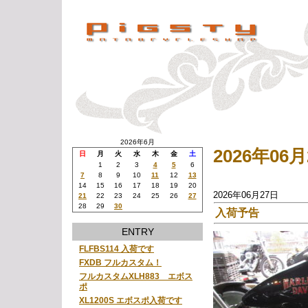
2026年6月
2026年0
日
月
火
水
木
金
土
1
2
3
4
5
6
7
8
9
10
11
12
13
14
15
16
17
18
19
20
2026年06月27日
21
22
23
24
25
26
27
28
29
30
入荷予告
ENTRY
FLFBS114 入荷です
FXDB フルカスタム！
フルカスタムXLH883 エボス
ポ
XL1200S エボスポ入荷です