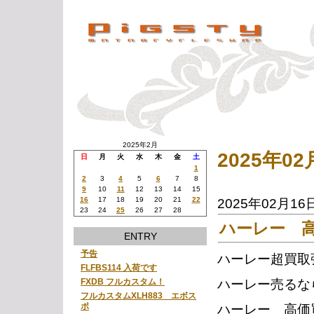
2025年2月
2025年0
日
月
火
水
木
金
土
1
2
3
4
5
6
7
8
9
10
11
12
13
14
15
16
17
18
19
20
21
22
2025年02月16
23
24
25
26
27
28
ハーレー 
ENTRY
予告
ハーレー超買取
FLFBS114 入荷です
ハーレー売るな
FXDB フルカスタム！
フルカスタムXLH883 エボス
ポ
ハーレー 高価