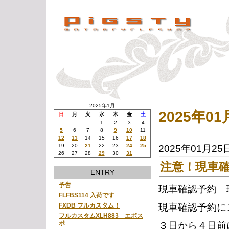
2025年1月
2025年0
日
月
火
水
木
金
土
1
2
3
4
5
6
7
8
9
10
11
12
13
14
15
16
17
18
19
20
21
22
23
24
25
2025年01月25
26
27
28
29
30
31
注意！現車
ENTRY
予告
現車確認予約 
FLFBS114 入荷です
現車確認予約に
FXDB フルカスタム！
フルカスタムXLH883 エボス
ポ
３日から４日前