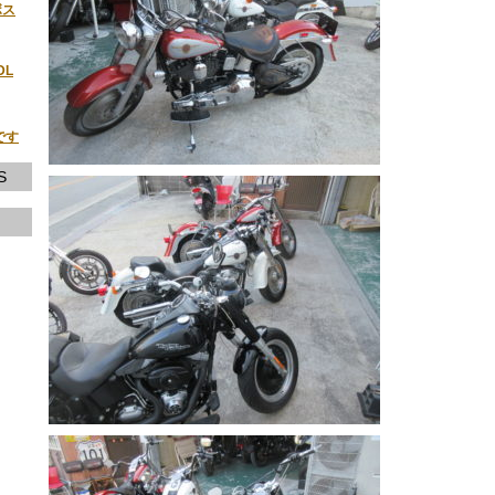
ボス
DL
です
S