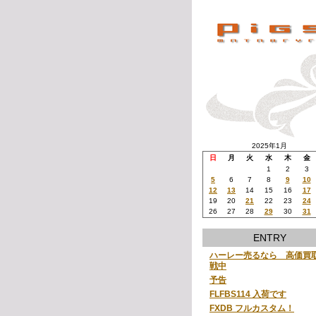
2025年1月
日
月
火
水
木
金
1
2
3
5
6
7
8
9
10
12
13
14
15
16
17
19
20
21
22
23
24
26
27
28
29
30
31
ENTRY
ハーレー売るなら 高価買
戦中
予告
FLFBS114 入荷です
FXDB フルカスタム！