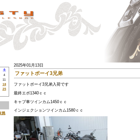
2025年01月13日
土
ファットボーイ3兄弟
4
11
ファットボーイ3兄弟入荷です
18
25
最終エボ1340ｃｃ
キャブ車ツインカム1450ｃｃ
インジェクションツインカム1580ｃｃ
取挑