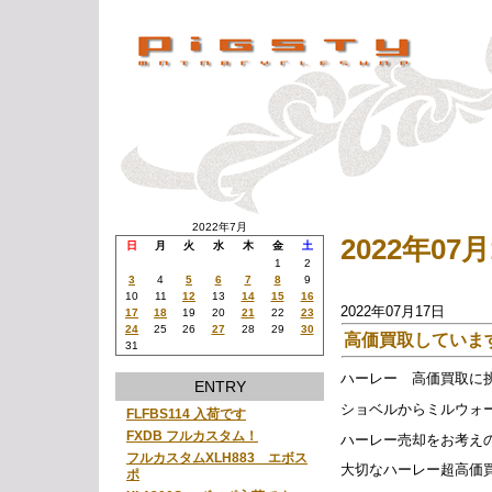
2022年7月
2022年0
日
月
火
水
木
金
土
1
2
3
4
5
6
7
8
9
10
11
12
13
14
15
16
2022年07月17日
17
18
19
20
21
22
23
24
25
26
27
28
29
30
高価買取していま
31
ハーレー 高価買取に
ENTRY
ショベルからミルウォ
FLFBS114 入荷です
FXDB フルカスタム！
ハーレー売却をお考え
フルカスタムXLH883 エボス
大切なハーレー超高価
ポ