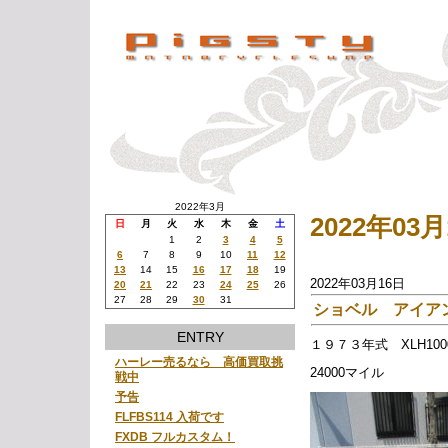
2022年3月
2022年0
日
月
火
水
木
金
土
1
2
3
4
5
6
7
8
9
10
11
12
13
14
15
16
17
18
19
2022年03月16日
20
21
22
23
24
25
26
27
28
29
30
31
ショベル アイア
ENTRY
１９７３年式 XLH10
ハーレー売るなら 高価買取挑
24000マイル
戦中
予告
FLFBS114 入荷です
FXDB フルカスタム！