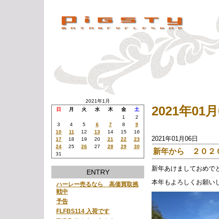
2021年1月
2021年0
日
月
火
水
木
金
土
1
2
3
4
5
6
7
8
9
10
11
12
13
14
15
16
2021年01月06日
17
18
19
20
21
22
23
24
25
26
27
28
29
30
新年から ２０２
31
新年あけましておめで
ENTRY
本年もよろしくお願い
ハーレー売るなら 高価買取挑
戦中
予告
FLFBS114 入荷です