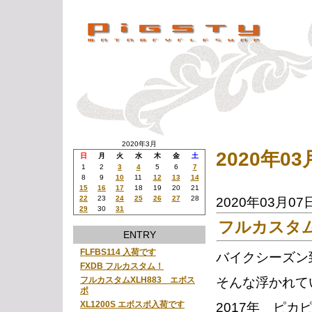
2020年3月
2020年0
日
月
火
水
木
金
土
1
2
3
4
5
6
7
8
9
10
11
12
13
14
15
16
17
18
19
20
21
22
23
24
25
26
27
28
2020年03月07
29
30
31
フルカスタ
ENTRY
FLFBS114 入荷です
バイクシーズン
FXDB フルカスタム！
そんな浮かれて
フルカスタムXLH883 エボス
ポ
XL1200S エボスポ入荷です
2017年 ピ