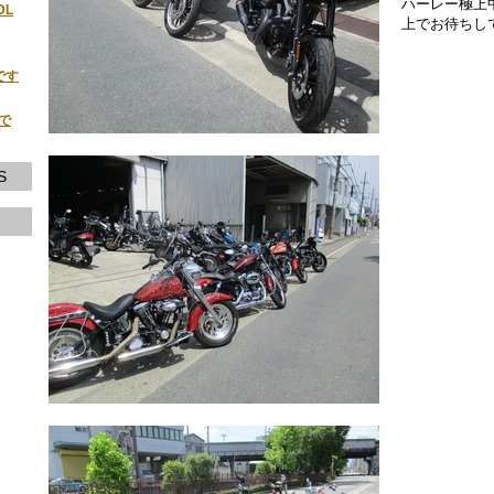
ハーレー極上
DL
上でお待ちし
です
荷で
S