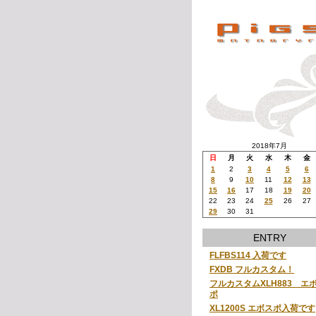
2018年7月
日
月
火
水
木
金
1
2
3
4
5
6
8
9
10
11
12
13
15
16
17
18
19
20
22
23
24
25
26
27
29
30
31
ENTRY
FLFBS114 入荷です
FXDB フルカスタム！
フルカスタムXLH883 エ
ポ
XL1200S エボスポ入荷です