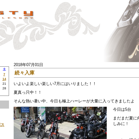
2018年07月01日
土
続々入庫
7
14
いよいよ楽しい楽しい7月にはいりました！！
21
28
夏真っ只中！！
そんな熱い暑い中、今日も極上ハーレーが大量に入ってきましたよ
今日は5台
まだまだ夏に
しみに！
ボス