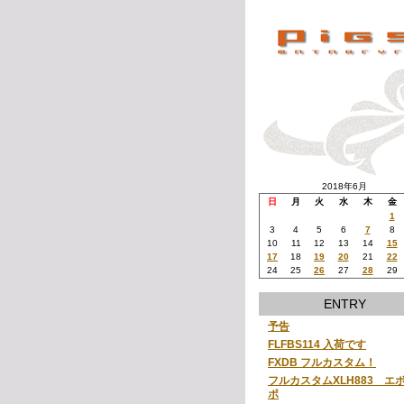
2018年6月
日
月
火
水
木
金
1
3
4
5
6
7
8
10
11
12
13
14
15
17
18
19
20
21
22
24
25
26
27
28
29
ENTRY
予告
FLFBS114 入荷です
FXDB フルカスタム！
フルカスタムXLH883 エ
ポ