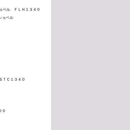
ショベル ＦＬＨ１３４０
ショベル
ＬＳＴＣ１３４０
００