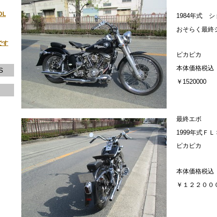
DL
1984年式 
おそらく最終
です
ピカピカ
本体価格税込
S
￥1520000
最終エボ
1999年式Ｆ
ピカピカ
本体価格税込
￥１２２００