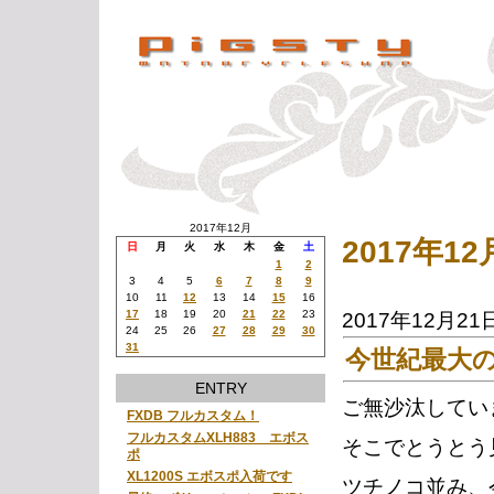
2017年12月
2017年1
日
月
火
水
木
金
土
1
2
3
4
5
6
7
8
9
10
11
12
13
14
15
16
17
18
19
20
21
22
23
2017年12月21
24
25
26
27
28
29
30
31
今世紀最大
ENTRY
ご無沙汰してい
FXDB フルカスタム！
フルカスタムXLH883 エボス
そこでとうとう
ポ
XL1200S エボスポ入荷です
ツチノコ並み、