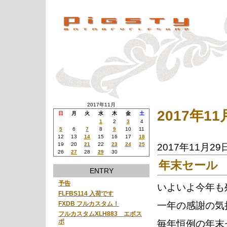
2017年11月
2017年1
日
月
火
水
木
金
土
1
2
3
4
5
6
7
8
9
10
11
12
13
14
15
16
17
18
19
20
21
22
23
24
25
2017年11月29
26
27
28
29
30
年末セール
ENTRY
予告
いよいよ今年も
FLFBS114 入荷です
一年の感謝の気
FXDB フルカスタム！
フルカスタムXLH883 エボス
ポ
毎年恒例の年末