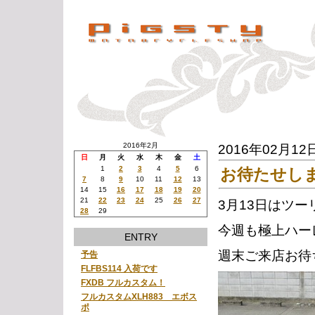
2016年2月
2016年02月12
日
月
火
水
木
金
土
1
2
3
4
5
6
お待たせし
7
8
9
10
11
12
13
14
15
16
17
18
19
20
21
22
23
24
25
26
27
3月13日はツ
28
29
今週も極上ハー
ENTRY
週末ご来店お待
予告
FLFBS114 入荷です
FXDB フルカスタム！
フルカスタムXLH883 エボス
ポ