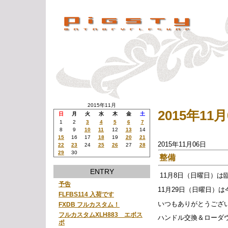
2015年11月
2015年1
日
月
火
水
木
金
土
1
2
3
4
5
6
7
8
9
10
11
12
13
14
15
16
17
18
19
20
21
2015年11月06日
22
23
24
25
26
27
28
29
30
整備
ENTRY
11月8日（日曜日）は
予告
11月29日（日曜日）
FLFBS114 入荷です
いつもありがとうござ
FXDB フルカスタム！
フルカスタムXLH883 エボス
ハンドル交換＆ローダ
ポ