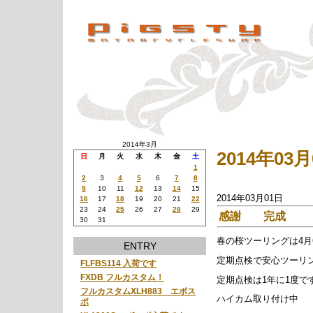
2014年3月
2014年0
日
月
火
水
木
金
土
1
2
3
4
5
6
7
8
9
10
11
12
13
14
15
2014年03月01日
16
17
18
19
20
21
22
23
24
25
26
27
28
29
感謝 完成
30
31
春の桜ツーリングは4月
ENTRY
定期点検で安心ツーリ
FLFBS114 入荷です
FXDB フルカスタム！
定期点検は1年に1度で
フルカスタムXLH883 エボス
ハイカム取り付け中
ポ