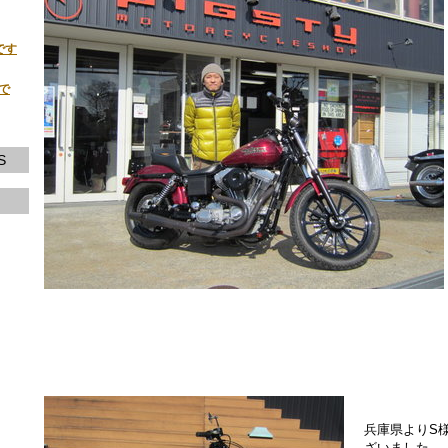
です
荷で
S
兵庫県よりS
ざいました。