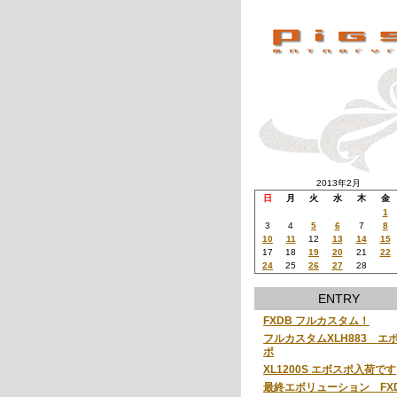
2013年2月
日
月
火
水
木
金
1
3
4
5
6
7
8
10
11
12
13
14
15
17
18
19
20
21
22
24
25
26
27
28
ENTRY
FXDB フルカスタム！
フルカスタムXLH883 エ
ポ
XL1200S エボスポ入荷です
最終エボリューション FX