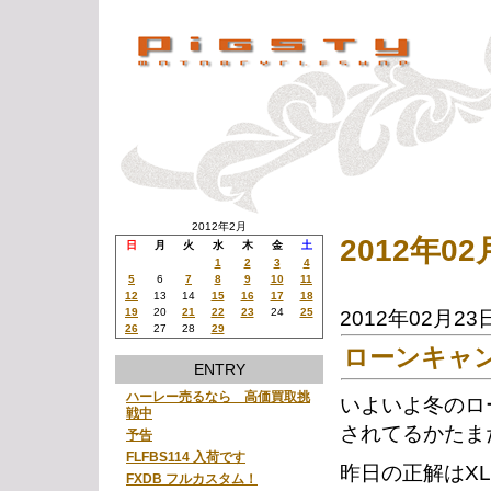
2012年2月
2012年0
日
月
火
水
木
金
土
1
2
3
4
5
6
7
8
9
10
11
12
13
14
15
16
17
18
19
20
21
22
23
24
25
2012年02月23
26
27
28
29
ローンキャ
ENTRY
ハーレー売るなら 高価買取挑
いよいよ冬のロ
戦中
されてるかたま
予告
FLFBS114 入荷です
昨日の正解はX
FXDB フルカスタム！