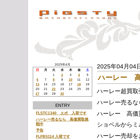
2025年4月
2025年04月04
日
月
火
水
木
金
土
1
2
3
4
5
ハーレー 
6
7
8
9
10
11
12
13
14
15
16
17
18
19
20
21
22
23
24
25
26
ハーレー超買取
27
28
29
30
ハーレー売るな
ENTRY
ハーレー 高価
FLSTC1340 エボ 入荷です
ハーレー売るなら 高価買取挑
ショベルからミ
戦中
予告
ハーレー売却を
FLFBS114 入荷です