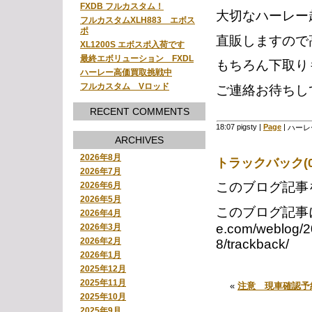
FXDB フルカスタム！
大切なハーレー
フルカスタムXLH883 エボス
ポ
直販しますので
XL1200S エボスポ入荷です
最終エボリューション FXDL
もちろん下取り
ハーレー高価買取挑戦中
フルカスタム Vロッド
ご連絡お待ちし
RECENT COMMENTS
18:07 pigsty
|
Page
|
ハーレ
ARCHIVES
2026年8月
トラックバック(0
2026年7月
このブログ記事
2026年6月
2026年5月
このブログ記事に対す
2026年4月
e.com/weblo
2026年3月
2026年2月
8/trackback/
2026年1月
2025年12月
2025年11月
«
注意 現車確認予
2025年10月
2025年9月