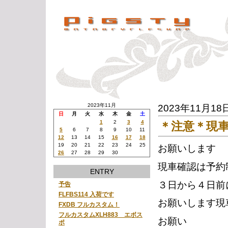
2023年11月
2023年11月18
日
月
火
水
木
金
土
1
2
3
4
＊注意＊現
5
6
7
8
9
10
11
12
13
14
15
16
17
18
19
20
21
22
23
24
25
お願いします
26
27
28
29
30
現車確認は予約
ENTRY
３日から４日前
予告
FLFBS114 入荷です
お願いします現
FXDB フルカスタム！
フルカスタムXLH883 エボス
お願い
ポ