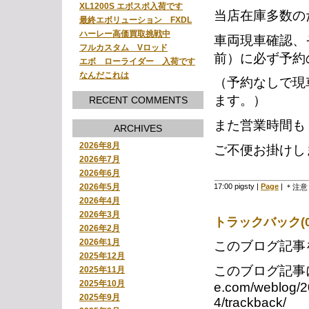
XL1200S エボスポ入荷です
当店在庫多数の
最終エボリューション FXDL
ハーレー高価買取挑戦中
車両現車確認、
フルカスタム Vロッド
前）に必ず予約
エボ ローライダー 入荷です
なんだこれは
（予約なしで現
ます。）
RECENT COMMENTS
また営業時間も
ARCHIVES
2026年8月
ご不便お掛けし
2026年7月
2026年6月
17:00 pigsty
|
Page
|
2026年5月
＊注意
2026年4月
2026年3月
トラックバック(0
2026年2月
2026年1月
このブログ記事
2025年12月
このブログ記事に対す
2025年11月
2025年10月
e.com/weblo
2025年9月
4/trackback/