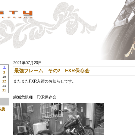
2021年07月20日
土
最強フレーム その2 FXR保存会
3
10
またまたFXR入荷のお知らせです。
17
24
31
絶滅危惧種 FXR保存会
取挑