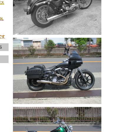
ボス
DL
です
S