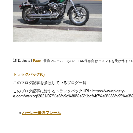
15:11 pigsty
|
Page
|
最強フレーム その2 FXR保存会 は
コメントを受け付けて
トラックバック(0)
このブログ記事を参照しているブログ一覧:
このブログ記事に対するトラックバックURL: https://www.pigsty-
e.com/weblog/2021/07/%e6%9c%80%e5%bc%b7%e3%83%95%e
«
ハーレー最強フレーム