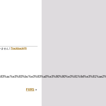
|
Trackback(0)
いません
3%83%ac%e3%83%bc%e3%83%a0%e3%80%80%e3%81%9d%e3%81%ae2%e
FXRS
»