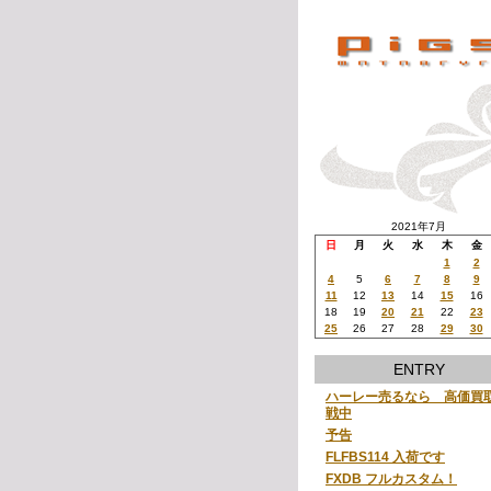
2021年7月
日
月
火
水
木
金
1
2
4
5
6
7
8
9
11
12
13
14
15
16
18
19
20
21
22
23
25
26
27
28
29
30
ENTRY
ハーレー売るなら 高価買
戦中
予告
FLFBS114 入荷です
FXDB フルカスタム！