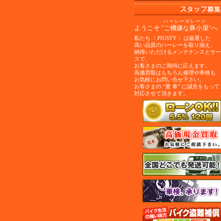
ハーレーガレージ
ようこそ "ご機嫌な豚小屋"へ
私たち〈 PIGSTY 〉は厳選した
高い品質のハーレーを取り揃え、
納得いただけるメンテナンスとサー
スで、
お客さまのご期待に応えます。
高価買取はもちろん修理や車検も
お気軽にお問い合せ下さい。
お客さまの “愛 車” に誠意をもって
対応させて頂きます。