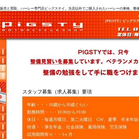
販売と買取。ハーレー専門店ピッグステイ。当店以外でご購入されたハーレーの車検、整
［PIGSTY］ピッグス
スタッフ募集（求人募集）要項
年齢・・・18歳から30歳ぐらい
勤務時間・・・10:00から19:00
休日・・毎週月曜日、第二火曜日 GW、夏季、年末年始
待遇・・厚生年金、社会保険、雇用保険、労災保険
試用期間有り・・3ヶ月