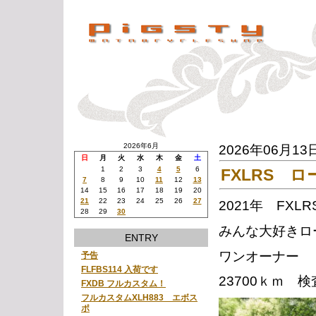
2026年6月
2026年06月13
日
月
火
水
木
金
土
1
2
3
4
5
6
FXLRS 
7
8
9
10
11
12
13
14
15
16
17
18
19
20
21
22
23
24
25
26
27
2021年 FXLR
28
29
30
みんな大好きロ
ENTRY
ワンオーナー
予告
FLFBS114 入荷です
23700ｋｍ 
FXDB フルカスタム！
フルカスタムXLH883 エボス
ポ