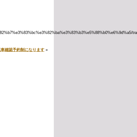
3%82%b7%e3%83%bc%e3%82%ba%e3%83%b3%e5%88%b0%e6%9d%a5/trac
現車確認予約制になります
»