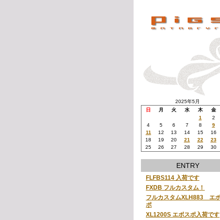
2025年5月
日
月
火
水
木
金
1
2
4
5
6
7
8
9
11
12
13
14
15
16
18
19
20
21
22
23
25
26
27
28
29
30
ENTRY
FLFBS114 入荷です
FXDB フルカスタム！
フルカスタムXLH883 エ
ポ
XL1200S エボスポ入荷です