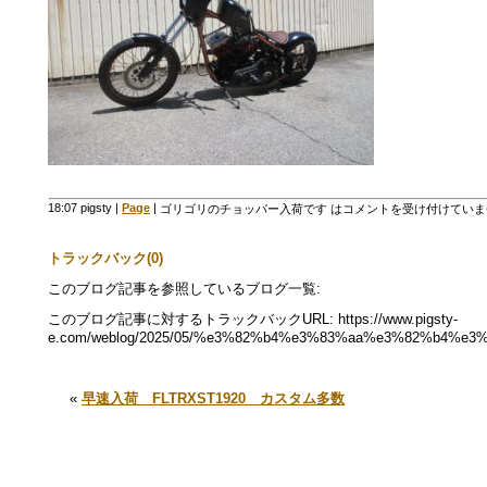
18:07 pigsty
|
Page
|
ゴリゴリのチョッパー入荷です は
コメントを受け付けていま
トラックバック(0)
このブログ記事を参照しているブログ一覧:
このブログ記事に対するトラックバックURL: https://www.pigsty-
e.com/weblog/2025/05/%e3%82%b4%e3%83%aa%e3%82%b4%
«
早速入荷 FLTRXST1920 カスタム多数