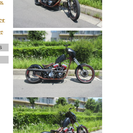
DL
です
荷で
S