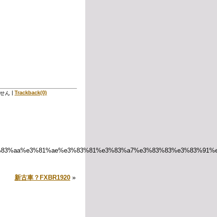
|
Trackback(0)
せん
e3%83%aa%e3%81%ae%e3%83%81%e3%83%a7%e3%83%83%e3%83%91%e
新古車？FXBR1920
»